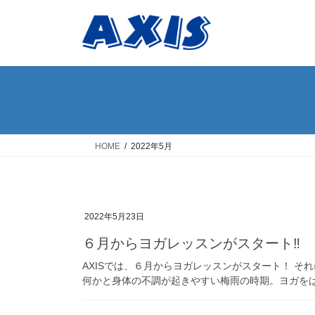
コ
ナ
ン
ビ
テ
ゲ
ン
ー
ツ
シ
へ
ョ
ス
ン
キ
に
ッ
移
HOME
2022年5月
プ
動
2022年5月23日
６月からヨガレッスンがスタート‼
AXISでは、６月からヨガレッスンがスタート！ そ
何かと身体の不調が起きやすい梅雨の時期。ヨガをはじ