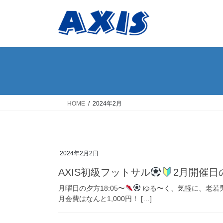
コ
ナ
ン
ビ
テ
ゲ
ン
ー
ツ
シ
へ
ョ
ス
ン
キ
に
ッ
移
HOME
2024年2月
プ
動
2024年2月2日
AXIS初級フットサル
2月開催日
月曜日の夕方18:05〜
ゆる〜く、気軽に、老若
月会費はなんと1,000円！ […]