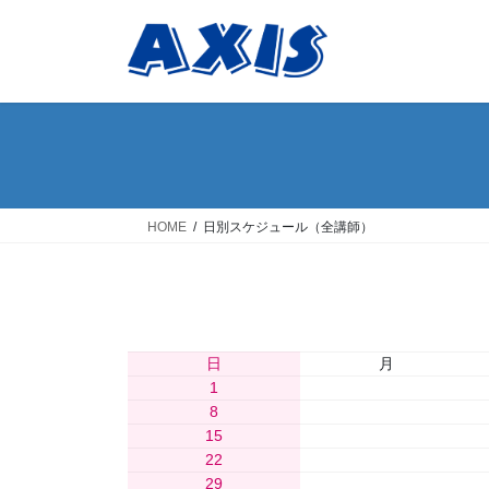
コ
ナ
ン
ビ
テ
ゲ
ン
ー
ツ
シ
へ
ョ
ス
ン
キ
に
ッ
移
HOME
日別スケジュール（全講師）
プ
動
日
月
1
2
8
9
15
16
22
23
29
30