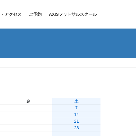
間・アクセス
ご予約
AXISフットサルスクール
» 今日
金
土
6
7
13
14
20
21
27
28