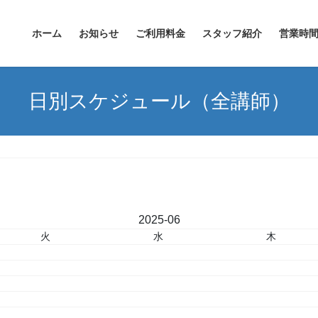
ホーム
お知らせ
ご利用料金
スタッフ紹介
営業時
日別スケジュール（全講師）
«
2025-06
»
火
水
木
3
4
5
10
11
12
17
18
19
24
25
26