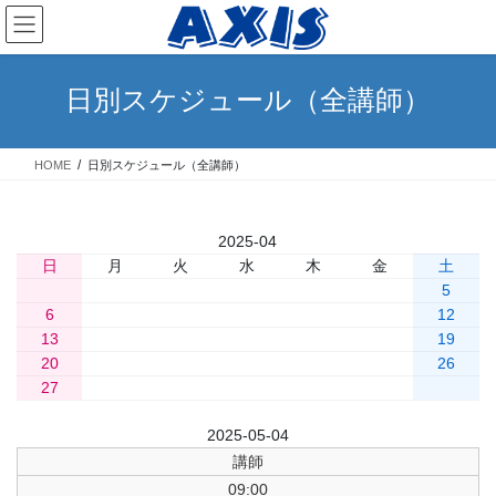
コ
ナ
ン
ビ
テ
ゲ
ン
ー
日別スケジュール（全講師）
ツ
シ
へ
ョ
ス
ン
HOME
日別スケジュール（全講師）
キ
に
ッ
移
プ
動
«
2025-04
»
» 今日
日
月
火
水
木
金
土
1
2
3
4
5
6
7
8
9
10
11
12
13
14
15
16
17
18
19
20
21
22
23
24
25
26
27
28
29
30
前日
2025-05-04
翌日
講師
09:00