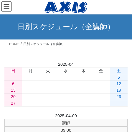
コ
ナ
ン
ビ
テ
ゲ
ン
ー
日別スケジュール（全講師）
ツ
シ
へ
ョ
ス
ン
HOME
日別スケジュール（全講師）
キ
に
ッ
移
プ
動
«
2025-04
»
» 今日
日
月
火
水
木
金
土
1
2
3
4
5
6
7
8
9
10
11
12
13
14
15
16
17
18
19
20
21
22
23
24
25
26
27
28
29
30
前日
2025-04-09
翌日
講師
09:00