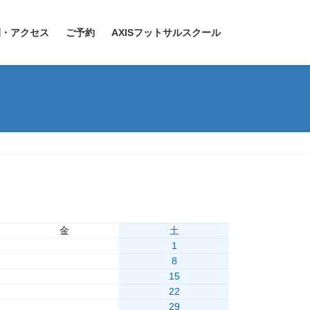
間・アクセス
ご予約
AXISフットサルスクール
金
土
1
7
8
14
15
21
22
28
29