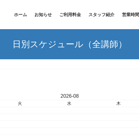
ホーム
お知らせ
ご利用料金
スタッフ紹介
営業時
日別スケジュール（全講師）
«
2026-08
»
火
水
木
4
5
6
11
12
13
18
19
20
25
26
27