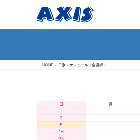
コ
ナ
ン
ビ
テ
ゲ
ン
ー
ツ
シ
へ
ョ
ス
ン
キ
に
ッ
移
HOME
日別スケジュール（全講師）
プ
動
日
月
2
3
9
10
16
17
23
24