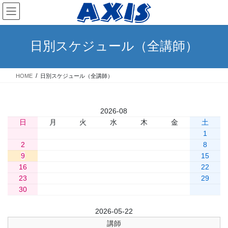
コ
ナ
ン
ビ
テ
ゲ
ン
ー
日別スケジュール（全講師）
ツ
シ
へ
ョ
ス
ン
HOME
日別スケジュール（全講師）
キ
に
ッ
移
プ
動
«
2026-08
»
日
月
火
水
木
金
土
1
2
3
4
5
6
7
8
9
10
11
12
13
14
15
16
17
18
19
20
21
22
23
24
25
26
27
28
29
30
31
前日
2026-05-22
翌日
講師