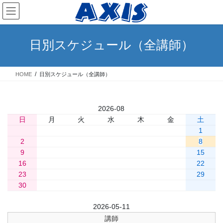
コ
ナ
ン
ビ
テ
ゲ
ン
ー
日別スケジュール（全講師）
ツ
シ
へ
ョ
ス
ン
HOME
日別スケジュール（全講師）
キ
に
ッ
移
プ
動
«
2026-08
»
日
月
火
水
木
金
土
1
2
3
4
5
6
7
8
9
10
11
12
13
14
15
16
17
18
19
20
21
22
23
24
25
26
27
28
29
30
31
前日
2026-05-11
翌日
講師