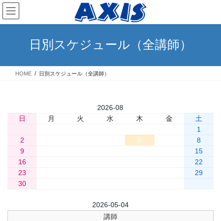
コ
ナ
ン
ビ
テ
ゲ
ン
ー
日別スケジュール（全講師）
ツ
シ
へ
ョ
ス
ン
HOME
日別スケジュール（全講師）
キ
に
ッ
移
プ
動
«
2026-08
»
日
月
火
水
木
金
土
1
2
3
4
5
6
7
8
9
10
11
12
13
14
15
16
17
18
19
20
21
22
23
24
25
26
27
28
29
30
31
前日
2026-05-04
翌日
講師