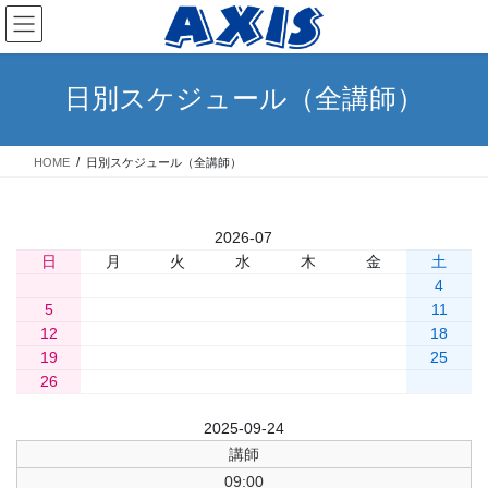
コ
ナ
ン
ビ
テ
ゲ
ン
ー
日別スケジュール（全講師）
ツ
シ
へ
ョ
ス
ン
HOME
日別スケジュール（全講師）
キ
に
ッ
移
プ
動
«
2026-07
»
» 今日
日
月
火
水
木
金
土
1
2
3
4
5
6
7
8
9
10
11
12
13
14
15
16
17
18
19
20
21
22
23
24
25
26
27
28
29
30
31
前日
2025-09-24
翌日
講師
09:00