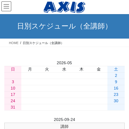
コ
ナ
ン
ビ
テ
ゲ
ン
ー
日別スケジュール（全講師）
ツ
シ
へ
ョ
ス
ン
HOME
日別スケジュール（全講師）
キ
に
ッ
移
プ
動
«
2026-05
»
» 今日
日
月
火
水
木
金
土
1
2
3
4
5
6
7
8
9
10
11
12
13
14
15
16
17
18
19
20
21
22
23
24
25
26
27
28
29
30
31
前日
2025-09-24
翌日
講師