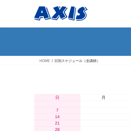
コ
ナ
ン
ビ
テ
ゲ
ン
ー
ツ
シ
へ
ョ
ス
ン
キ
に
ッ
移
HOME
日別スケジュール（全講師）
プ
動
日
月
1
7
8
14
15
21
22
28
29