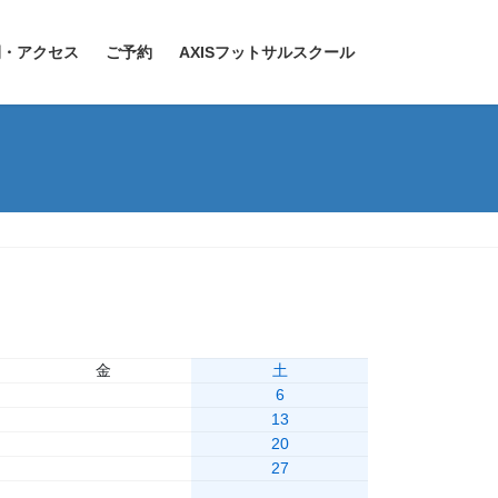
間・アクセス
ご予約
AXISフットサルスクール
» 今日
金
土
5
6
12
13
19
20
26
27