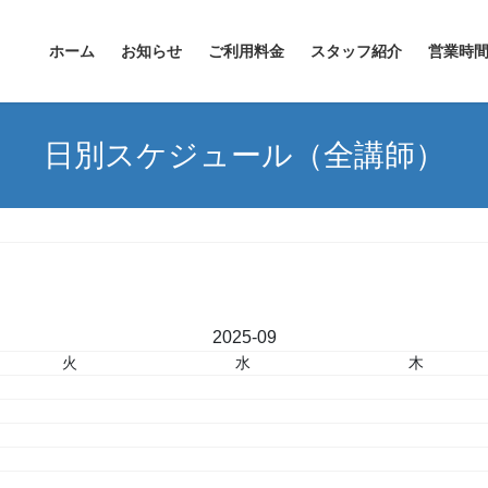
ホーム
お知らせ
ご利用料金
スタッフ紹介
営業時
日別スケジュール（全講師）
«
2025-09
»
火
水
木
2
3
4
9
10
11
16
17
18
23
24
25
30