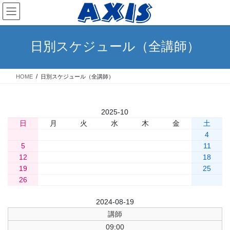
コ
ナ
ン
ビ
テ
ゲ
ン
ー
日別スケジュール（全講師）
ツ
シ
へ
ョ
ス
ン
HOME
日別スケジュール（全講師）
キ
に
ッ
移
プ
動
«
2025-10
»
» 今日
日
月
火
水
木
金
土
1
2
3
4
5
6
7
8
9
10
11
12
13
14
15
16
17
18
19
20
21
22
23
24
25
26
27
28
29
30
31
前日
2024-08-19
翌日
講師
09:00