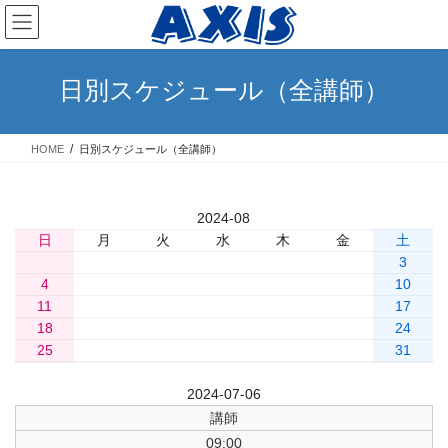
コ
ナ
ン
ビ
テ
ゲ
ン
ー
日別スケジュール（全講師）
ツ
シ
へ
ョ
ス
ン
HOME
日別スケジュール（全講師）
キ
に
ッ
移
プ
動
«
2024-08
»
» 今日
日
月
火
水
木
金
土
1
2
3
4
5
6
7
8
9
10
11
12
13
14
15
16
17
18
19
20
21
22
23
24
25
26
27
28
29
30
31
前日
2024-07-06
翌日
講師
09:00